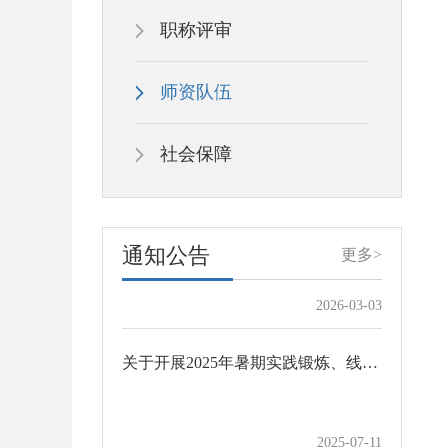
职称评审
甘肃省教育厅关于做好2024年度全省教育系统职称申报评审工作的通知
师资队伍
社会保障
2024-09-20
兰州石化职业技术大学关于遴选管理干事的通知
校内各单位：为进一步加强学校国防教育
通知公告
更多>
和武装工作队伍建设，提升国防教育工作
专业化水平，现面向全校公开遴选人民武
2026-03-03
装部干事。现将有关事项通知如下：一、
遴选岗位人民武装部干事1名二、岗位职责
关于开展2025年暑期实践锻炼、线上研修工作的通知
从事国防教育相关工作三、遴选条件1.本
校在编在岗教职工；2.中共党员（含中共
预备党员），政治立场坚定，拥护党的路
2025-07-11
线方针政策；3.具有大专及以上学历；4.年