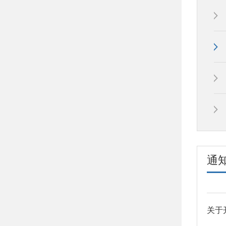
校内
通
和武
专业
装部
遴选
从事
校在