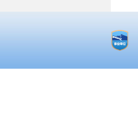
试
材
测