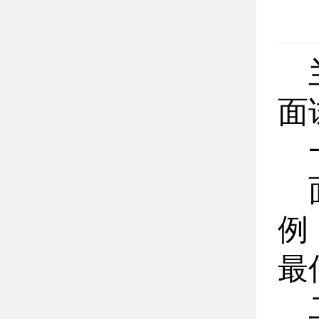
面
例
最