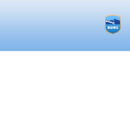
划
物
0
0