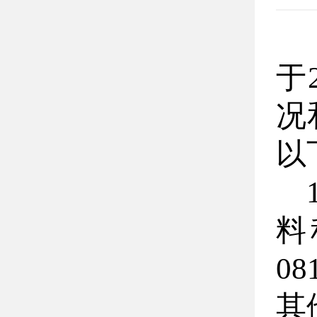
于
况
以
料
0
其