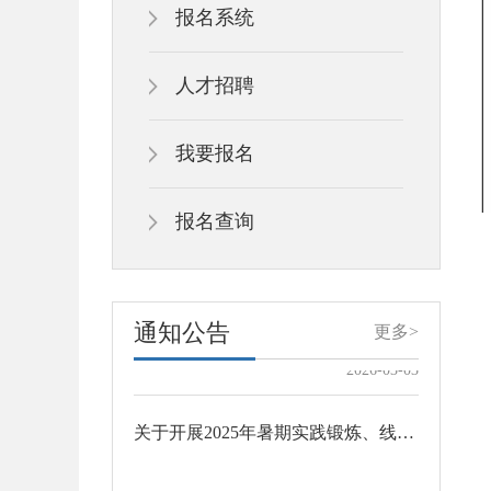
报名系统
人才招聘
甘肃省教育厅关于做好2024年度全省教育系统职称申报评审工作的通知
我要报名
2024-09-20
报名查询
兰州石化职业技术大学关于遴选管理干事的通知
校内各单位：为进一步加强学校国防教育
通知公告
更多>
和武装工作队伍建设，提升国防教育工作
专业化水平，现面向全校公开遴选人民武
2026-03-03
装部干事。现将有关事项通知如下：一、
遴选岗位人民武装部干事1名二、岗位职责
关于开展2025年暑期实践锻炼、线上研修工作的通知
从事国防教育相关工作三、遴选条件1.本
校在编在岗教职工；2.中共党员（含中共
预备党员），政治立场坚定，拥护党的路