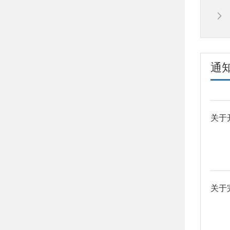
校内
通
和武
专业
装部
遴选
从事
校在
预备
线方针
龄不超
身体
其他
的组
作精
经验