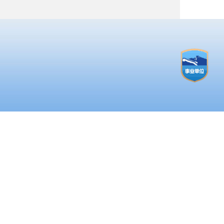
（
代
职
全
业
与
伍
性
题
师