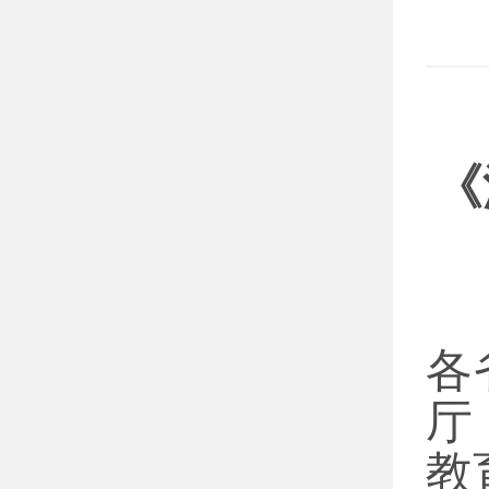
《
各
厅
教