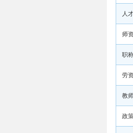
人
师
职
劳
教
政